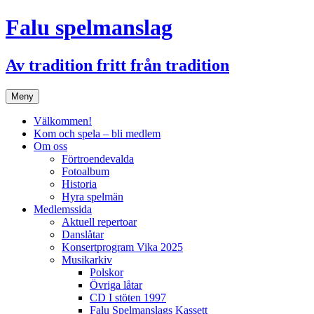
Hoppa
Falu spelmanslag
till
innehåll
Av tradition fritt från tradition
Meny
Välkommen!
Kom och spela – bli medlem
Om oss
Förtroendevalda
Fotoalbum
Historia
Hyra spelmän
Medlemssida
Aktuell repertoar
Danslåtar
Konsertprogram Vika 2025
Musikarkiv
Polskor
Övriga låtar
CD I stöten 1997
Falu Spelmanslags Kassett