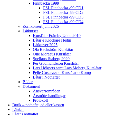
Finnbacka 1999
FSL Finnbacka -99 CD1
FSL Finnbacka -99 CD2
FSL Finnbacka -99 CD3
FSL Finnbacka -99 CD4
Zornkonsert juni 2026
Låtkurser
Kurslåtar Främby Udde 2019
Låtar e Klockare Hedin
Låtkurser 2025
Ola Bäckström Kurslåtar
Olle Moraeus Kurslåtar
Spelkurs Staberg 2020
Per Gudmundsson Kurslåtar
Lars Hökpers samt Lars Moberg Kurslåtar
Pelle Gustavsson Kurslåtar o Komp
Låtar i Nothäftet
Bilder
Dokument
Ansvarsområden
Årsmöteshandlingar
Protokoll
Butik – nothäfte, cd eller kassett
Länkar
Låtar i nothäftet