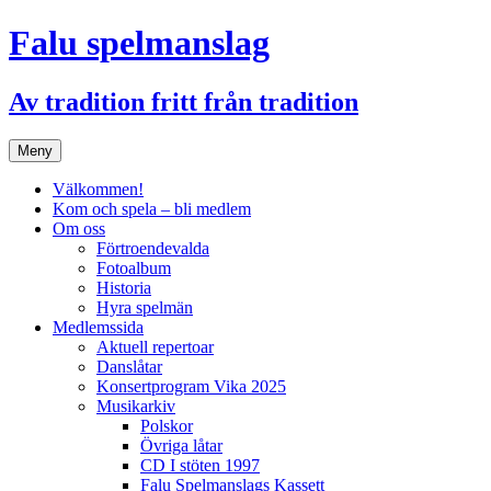
Hoppa
Falu spelmanslag
till
innehåll
Av tradition fritt från tradition
Meny
Välkommen!
Kom och spela – bli medlem
Om oss
Förtroendevalda
Fotoalbum
Historia
Hyra spelmän
Medlemssida
Aktuell repertoar
Danslåtar
Konsertprogram Vika 2025
Musikarkiv
Polskor
Övriga låtar
CD I stöten 1997
Falu Spelmanslags Kassett