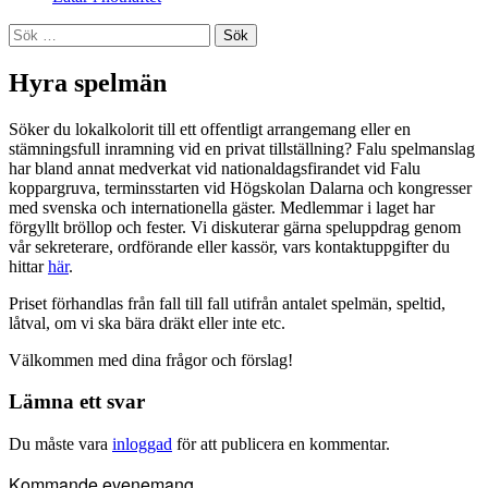
Sök
efter:
Hyra spelmän
Söker du lokalkolorit till ett offentligt arrangemang eller en
stämningsfull inramning vid en privat tillställning? Falu spelmanslag
har bland annat medverkat vid nationaldagsfirandet vid Falu
koppargruva, terminsstarten vid Högskolan Dalarna och kongresser
med svenska och internationella gäster. Medlemmar i laget har
förgyllt bröllop och fester. Vi diskuterar gärna speluppdrag genom
vår sekreterare, ordförande eller kassör, vars kontaktuppgifter du
hittar
här
.
Priset förhandlas från fall till fall utifrån antalet spelmän, speltid,
låtval, om vi ska bära dräkt eller inte etc.
Välkommen med dina frågor och förslag!
Lämna ett svar
Du måste vara
inloggad
för att publicera en kommentar.
Kommande evenemang