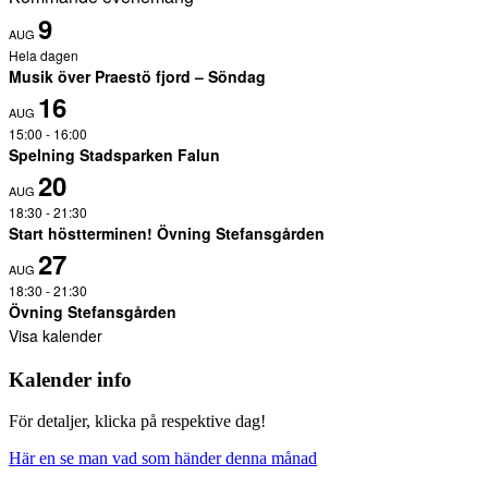
9
AUG
Hela dagen
Musik över Praestö fjord – Söndag
16
AUG
15:00
-
16:00
Spelning Stadsparken Falun
20
AUG
18:30
-
21:30
Start höstterminen! Övning Stefansgården
27
AUG
18:30
-
21:30
Övning Stefansgården
Visa kalender
Kalender info
För detaljer, klicka på respektive dag!
Här en se man vad som händer denna månad