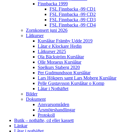
Finnbacka 1999
FSL Finnbacka -99 CD1
FSL Finnbacka -99 CD2
FSL Finnbacka -99 CD3
FSL Finnbacka -99 CD4
Zornkonsert juni 2026
Låtkurser
Kurslåtar Främby Udde 2019
Låtar e Klockare Hedin
Låtkurser 2025
Ola Bäckström Kurslåtar
Olle Moraeus Kurslåtar
Spelkurs Staberg 2020
Per Gudmundsson Kurslåtar
Lars Hökpers samt Lars Moberg Kurslåtar
Pelle Gustavsson Kurslåtar o Komp
Låtar i Nothäftet
Bilder
Dokument
Ansvarsområden
Årsmöteshandlingar
Protokoll
Butik – nothäfte, cd eller kassett
Länkar
Låtar i nothäftet