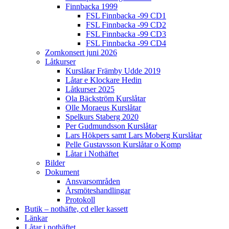
Finnbacka 1999
FSL Finnbacka -99 CD1
FSL Finnbacka -99 CD2
FSL Finnbacka -99 CD3
FSL Finnbacka -99 CD4
Zornkonsert juni 2026
Låtkurser
Kurslåtar Främby Udde 2019
Låtar e Klockare Hedin
Låtkurser 2025
Ola Bäckström Kurslåtar
Olle Moraeus Kurslåtar
Spelkurs Staberg 2020
Per Gudmundsson Kurslåtar
Lars Hökpers samt Lars Moberg Kurslåtar
Pelle Gustavsson Kurslåtar o Komp
Låtar i Nothäftet
Bilder
Dokument
Ansvarsområden
Årsmöteshandlingar
Protokoll
Butik – nothäfte, cd eller kassett
Länkar
Låtar i nothäftet