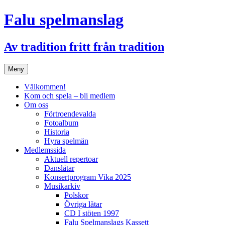
Hoppa
Falu spelmanslag
till
innehåll
Av tradition fritt från tradition
Meny
Välkommen!
Kom och spela – bli medlem
Om oss
Förtroendevalda
Fotoalbum
Historia
Hyra spelmän
Medlemssida
Aktuell repertoar
Danslåtar
Konsertprogram Vika 2025
Musikarkiv
Polskor
Övriga låtar
CD I stöten 1997
Falu Spelmanslags Kassett