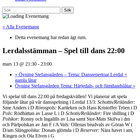
Sök
efter:
« Alla Evenemang
Detta evenemang har redan ägt rum.
Lerdalsstämman – Spel till dans 22:00
mars 13 @ 21:30
-
23:00
«
Övning Stefansgården – Tema: Dansrepertoar Lerdal +
gamla låtar
Övning Stefansgården Tema: Härjedals- och Jämtlandslåtar
»
Vi spelar till dans 22:00 på fredagskvällen! Vi planerar att spela
följande låtar på vår dansspelning i Lerdal 13/3:
Schottis/Reiländer:
Sme Anders i D
Rörospols:
Karileken och Hass Kristoffer Tröen i D
Pols:
Rödhättan av Lasse L i D
Schotis/Reiländer:
Fire shilling i D
Polskor:
Ronny och Ingalills av Lisa samt Stor-Mats Skifva i dm
och Pärlpolskan av Jan F i A
Vals:
Ollenas brudvals av Göran W i
D/am
Slängpolska:
Donats glömda i D
Reserver:
Nära havet i am,
Kingen och Ola Elven i G