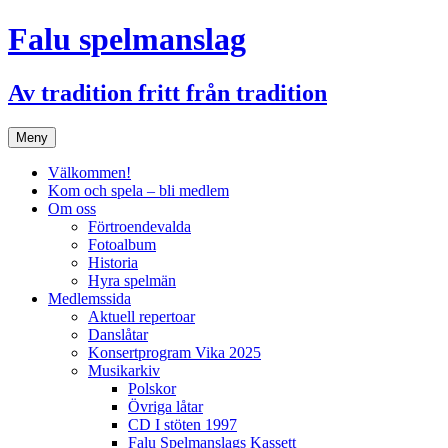
Hoppa
Falu spelmanslag
till
innehåll
Av tradition fritt från tradition
Meny
Välkommen!
Kom och spela – bli medlem
Om oss
Förtroendevalda
Fotoalbum
Historia
Hyra spelmän
Medlemssida
Aktuell repertoar
Danslåtar
Konsertprogram Vika 2025
Musikarkiv
Polskor
Övriga låtar
CD I stöten 1997
Falu Spelmanslags Kassett