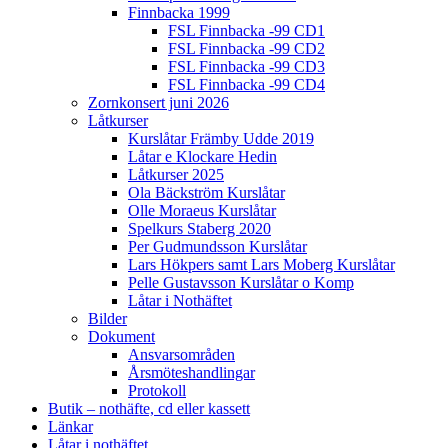
Finnbacka 1999
FSL Finnbacka -99 CD1
FSL Finnbacka -99 CD2
FSL Finnbacka -99 CD3
FSL Finnbacka -99 CD4
Zornkonsert juni 2026
Låtkurser
Kurslåtar Främby Udde 2019
Låtar e Klockare Hedin
Låtkurser 2025
Ola Bäckström Kurslåtar
Olle Moraeus Kurslåtar
Spelkurs Staberg 2020
Per Gudmundsson Kurslåtar
Lars Hökpers samt Lars Moberg Kurslåtar
Pelle Gustavsson Kurslåtar o Komp
Låtar i Nothäftet
Bilder
Dokument
Ansvarsområden
Årsmöteshandlingar
Protokoll
Butik – nothäfte, cd eller kassett
Länkar
Låtar i nothäftet